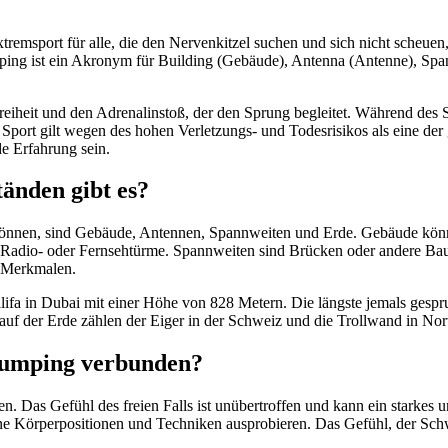
tremsport für alle, die den Nervenkitzel suchen und sich nicht scheuen
ing ist ein Akronym für Building (Gebäude), Antenna (Antenne), Span 
eiheit und den Adrenalinstoß, der den Sprung begleitet. Während des 
port gilt wegen des hohen Verletzungs- und Todesrisikos als eine der g
e Erfahrung sein.
änden gibt es?
önnen, sind Gebäude, Antennen, Spannweiten und Erde. Gebäude können
. Radio- oder Fernsehtürme. Spannweiten sind Brücken oder andere Bau
n Merkmalen.
lifa in Dubai mit einer Höhe von 828 Metern. Die längste jemals gesp
n auf der Erde zählen der Eiger in der Schweiz und die Trollwand in No
 Jumping verbunden?
en. Das Gefühl des freien Falls ist unübertroffen und kann ein starkes
ene Körperpositionen und Techniken ausprobieren. Das Gefühl, der Sch