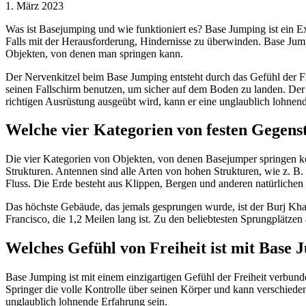
1. März 2023
Was ist Basejumping und wie funktioniert es? Base Jumping ist ein Ex
Falls mit der Herausforderung, Hindernisse zu überwinden. Base Jump
Objekten, von denen man springen kann.
Der Nervenkitzel beim Base Jumping entsteht durch das Gefühl der Fr
seinen Fallschirm benutzen, um sicher auf dem Boden zu landen. Der S
richtigen Ausrüstung ausgeübt wird, kann er eine unglaublich lohnend
Welche vier Kategorien von festen Gegenst
Die vier Kategorien von Objekten, von denen Basejumper springen k
Strukturen. Antennen sind alle Arten von hohen Strukturen, wie z. B
Fluss. Die Erde besteht aus Klippen, Bergen und anderen natürliche
Das höchste Gebäude, das jemals gesprungen wurde, ist der Burj Kha
Francisco, die 1,2 Meilen lang ist. Zu den beliebtesten Sprungplätze
Welches Gefühl von Freiheit ist mit Base
Base Jumping ist mit einem einzigartigen Gefühl der Freiheit verbund
Springer die volle Kontrolle über seinen Körper und kann verschied
unglaublich lohnende Erfahrung sein.