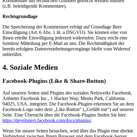
Kommentare aus rechtlichen Gründen gelöscht werden müssen
(z.B. beleidigende Kommentare).
Rechtsgrundlage
Die Speicherung der Kommentare erfolgt auf Grundlage Ihrer
Einwilligung (Art. 6 Abs. 1 lit. a DSGVO). Sie können eine von
Ihnen erteilte Einwilligung jederzeit widerrufen. Dazu reicht eine
formlose Mitteilung per E-Mail an uns. Die Rechtmäßigkeit der
bereits erfolgten Datenverarbeitungsvorgänge bleibt vom Widerruf
unberührt.
4. Soziale Medien
Facebook-Plugins (Like & Share-Button)
Auf unseren Seiten sind Plugins des sozialen Netzwerks Facebook,
Anbieter Facebook Inc., 1 Hacker Way, Menlo Park, California
94025, USA, integriert. Die Facebook-Plugins erkennen Sie an dem
Facebook-Logo oder dem „Like-Button“ („Gefällt mir“) auf unserer
Seite. Eine Übersicht über die Facebook-Plugins finden Sie hier:
https://developers.facebook.com/docs/plugins/
.
Wenn Sie unsere Seiten besuchen, wird über das Plugin eine direkte
Verbindung zwischen Ihrem Browser und dem Facebook-Server