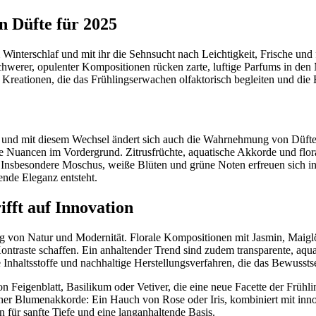
n Düfte für 2025
interschlaf und mit ihr die Sehnsucht nach Leichtigkeit, Frische und 
hwerer, opulenter Kompositionen rücken zarte, luftige Parfums in den
te Kreationen, die das Frühlingserwachen olfaktorisch begleiten und die
gs, und mit diesem Wechsel ändert sich auch die Wahrnehmung von Düf
e Nuancen im Vordergrund. Zitrusfrüchte, aquatische Akkorde und flora
Insbesondere Moschus, weiße Blüten und grüne Noten erfreuen sich in d
nde Eleganz entsteht.
ifft auf Innovation
ng von Natur und Modernität. Florale Kompositionen mit Jasmin, Mai
ntraste schaffen. Ein anhaltender Trend sind zudem transparente, aqu
Inhaltsstoffe und nachhaltige Herstellungsverfahren, die das Bewusst
n Feigenblatt, Basilikum oder Vetiver, die eine neue Facette der Früh
ischer Blumenakkorde: Ein Hauch von Rose oder Iris, kombiniert mit inn
für sanfte Tiefe und eine langanhaltende Basis.