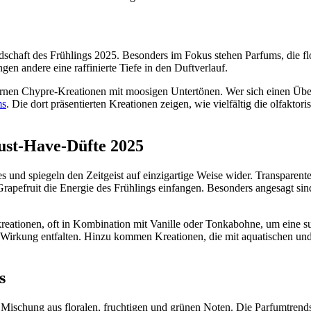
chaft des Frühlings 2025. Besonders im Fokus stehen Parfums, die flo
gen andere eine raffinierte Tiefe in den Duftverlauf.
ernen Chypre-Kreationen mit moosigen Untertönen. Wer sich einen Überb
ms
. Die dort präsentierten Kreationen zeigen, wie vielfältig die olfaktor
ust-Have-Düfte 2025
und spiegeln den Zeitgeist auf einzigartige Weise wider. Transparente
apefruit die Energie des Frühlings einfangen. Besonders angesagt sind 
reationen, oft in Kombination mit Vanille oder Tonkabohne, um eine su
e Wirkung entfalten. Hinzu kommen Kreationen, die mit aquatischen und
s
n Mischung aus floralen, fruchtigen und grünen Noten. Die Parfumtrends