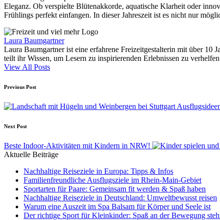
Eleganz. Ob verspielte Blütenakkorde, aquatische Klarheit oder inno
Frühlings perfekt einfangen. In dieser Jahreszeit ist es nicht nur mög
Laura Baumgartner
Laura Baumgartner ist eine erfahrene Freizeitgestalterin mit über 10 J
teilt ihr Wissen, um Lesern zu inspirierenden Erlebnissen zu verhelfen
View All Posts
Post
Previous Post
navigation
Ausflugsideen
Next Post
Beste Indoor-Aktivitäten mit Kindern in NRW!
Aktuelle Beiträge
Nachhaltige Reiseziele in Europa: Tipps & Infos
Familienfreundliche Ausflugsziele im Rhein-Main-Gebiet
Sportarten für Paare: Gemeinsam fit werden & Spaß haben
Nachhaltige Reiseziele in Deutschland: Umweltbewusst reisen
Warum eine Auszeit im Spa Balsam für Körper und Seele ist
Der richtige Sport für Kleinkinder: Spaß an der Bewegung ste