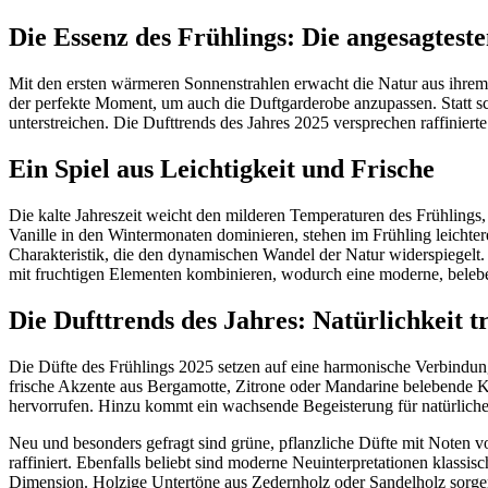
Die Essenz des Frühlings: Die angesagteste
Mit den ersten wärmeren Sonnenstrahlen erwacht die Natur aus ihrem W
der perfekte Moment, um auch die Duftgarderobe anzupassen. Statt sc
unterstreichen. Die Dufttrends des Jahres 2025 versprechen raffinier
Ein Spiel aus Leichtigkeit und Frische
Die kalte Jahreszeit weicht den milderen Temperaturen des Frühlin
Vanille in den Wintermonaten dominieren, stehen im Frühling leichter
Charakteristik, die den dynamischen Wandel der Natur widerspiegelt. 
mit fruchtigen Elementen kombinieren, wodurch eine moderne, belebe
Die Dufttrends des Jahres: Natürlichkeit tr
Die Düfte des Frühlings 2025 setzen auf eine harmonische Verbindu
frische Akzente aus Bergamotte, Zitrone oder Mandarine belebende Ko
hervorrufen. Hinzu kommt ein wachsende Begeisterung für natürliche 
Neu und besonders gefragt sind grüne, pflanzliche Düfte mit Noten vo
raffiniert. Ebenfalls beliebt sind moderne Neuinterpretationen klass
Dimension. Holzige Untertöne aus Zedernholz oder Sandelholz sorgen 