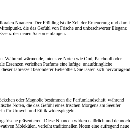
floralen Nuancen. Der Frühling ist die Zeit der Erneuerung und damit
 Mittelpunkt, die das Gefühl von Frische und unbeschwerter Eleganz
 Essenz der neuen Saison einfangen.
ten. Während wärmende, intensive Noten wie Oud, Patchouli oder
le Essenzen verleihen Parfums eine luftige, unaufdringliche
ieser Jahreszeit besonderer Beliebtheit. Sie lassen sich hervorragend
glöckchen oder Magnolie bestimmen die Parfumlandschaft, während
atische Noten, die das Gefühl eines frischen Morgens am Seeufer
sein für Umwelt und Ethik widerspiegeln.
lingsfrische präsentieren. Diese Nuancen wirken natürlich und dennoch
ovativen Molekülen, verleiht traditionellen Noten eine aufregend neue