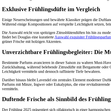
Exklusive Frühlingsdüfte im Vergleich
Einige Neuerscheinungen und bewährte Klassiker prägen die Duftlands
Während einige Kompositionen auf verspielte Leichtigkeit setzen, brin
Die Auswahl reicht von spritzigen Zitrusblütendüften bis hin zu mod
findet bei Douglas eine kuratierte
Auswahl exquisiter Frühlingsparfu
grüner Frische mit holzigen Akzenten.
Unverzichtbare Frühlingsbegleiter: Die M
Bestimmte Parfums avancieren in dieser Saison zu wahren Must-Haves 
Zurückhaltung, während belebende Zitrusdüfte mit Bergamotte oder Gr
Leichtigkeit vermitteln und dennoch raffinierte Tiefe bewahren.
Darüber hinaus bleibt Lavendel ein zentrales Element moderner Duftk
Parfums mit Minze, Ingwer oder Eukalyptus, die eine revitalisierend
vermitteln.
Duftende Frische als Sinnbild des Frühling
Der Frühling 2025 präsentiert sich olfaktorisch in einer harmonische