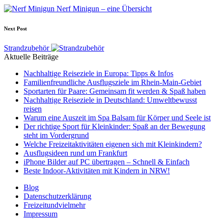
navigation
Nerf Minigun – eine Übersicht
Next Post
Strandzubehör
Aktuelle Beiträge
Nachhaltige Reiseziele in Europa: Tipps & Infos
Familienfreundliche Ausflugsziele im Rhein-Main-Gebiet
Sportarten für Paare: Gemeinsam fit werden & Spaß haben
Nachhaltige Reiseziele in Deutschland: Umweltbewusst
reisen
Warum eine Auszeit im Spa Balsam für Körper und Seele ist
Der richtige Sport für Kleinkinder: Spaß an der Bewegung
steht im Vordergrund
Welche Freizeitaktivitäten eigenen sich mit Kleinkindern?
Ausflugsideen rund um Frankfurt
iPhone Bilder auf PC übertragen – Schnell & Einfach
Beste Indoor-Aktivitäten mit Kindern in NRW!
Blog
Datenschutzerklärung
Freizeitundvielmehr
Impressum