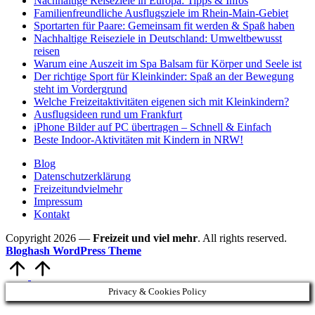
Nachhaltige Reiseziele in Europa: Tipps & Infos
Familienfreundliche Ausflugsziele im Rhein-Main-Gebiet
Sportarten für Paare: Gemeinsam fit werden & Spaß haben
Nachhaltige Reiseziele in Deutschland: Umweltbewusst
reisen
Warum eine Auszeit im Spa Balsam für Körper und Seele ist
Der richtige Sport für Kleinkinder: Spaß an der Bewegung
steht im Vordergrund
Welche Freizeitaktivitäten eigenen sich mit Kleinkindern?
Ausflugsideen rund um Frankfurt
iPhone Bilder auf PC übertragen – Schnell & Einfach
Beste Indoor-Aktivitäten mit Kindern in NRW!
Blog
Datenschutzerklärung
Freizeitundvielmehr
Impressum
Kontakt
Copyright 2026 —
Freizeit und viel mehr
. All rights reserved.
Bloghash WordPress Theme
Scroll
to
Top
Privacy & Cookies Policy