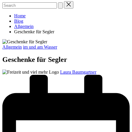
Home
Blog
Allgemein
Geschenke für Segler
Posted
Allgemein
im und am Wasser
in
Geschenke für Segler
Posted
Laura Baumgartner
by