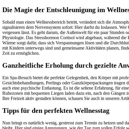
Die Magie der Entschleunigung im Wellne
Sobald man einen Wellnessbereich betritt, verändert sich die Atmosp
signalisieren dem Nervensystem sofort: Hier darfst du loslassen. Wer 
vergessen lässt. Es geht darum, die Außenwelt für ein paar Stunden o
Physiologie. Das Stresshormon Cortisol wird abgebaut, während die 
Wärme sorgt dafür, dass sich Verspannungen lösen und die Durchblut
mit Kindern unterwegs sind und gemeinsame Aktivitäten planen, find
Zeit zu ermöglichen.
Ganzheitliche Erholung durch gezielte A
Ein Spa-Besuch bietet die perfekte Gelegenheit, den Körper mit pro
Gesichtsbehandlungen, Peelings oder Ganzkörperpackungen tragen daz
auch eine psychische Entlastung. Es ist die seltene Erfahrung, für ei
Ruhezonen mit bequemen Liegen laden dazu ein, nach den Gängen in d
Ihre Freizeit aktiv gestalten können, schauen Sie auch in unseren Arti
Tipps für den perfekten Wellnesstag
Nun bringt es natürlich wenig, gestresst zum Termin zu hetzen und 
bleibt. Hier sind einige Anregungen, wie der Tag zum vollen Erfolg w