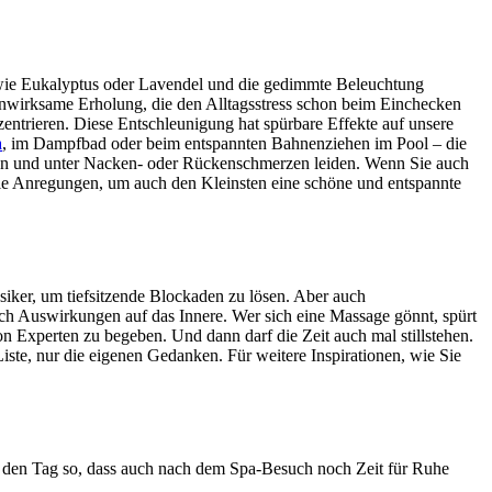
n wie Eukalyptus oder Lavendel und die gedimmte Beleuchtung
efenwirksame Erholung, die den Alltagsstress schon beim Einchecken
zentrieren. Diese Entschleunigung hat spürbare Effekte auf unsere
a
, im Dampfbad oder beim entspannten Bahnenziehen im Pool – die
tzen und unter Nacken- oder Rückenschmerzen leiden. Wenn Sie auch
le Anregungen, um auch den Kleinsten eine schöne und entspannte
iker, um tiefsitzende Blockaden zu lösen. Aber auch
ch Auswirkungen auf das Innere. Wer sich eine Massage gönnt, spürt
on Experten zu begeben. Und dann darf die Zeit auch mal stillstehen.
te, nur die eigenen Gedanken. Für weitere Inspirationen, wie Sie
an den Tag so, dass auch nach dem Spa-Besuch noch Zeit für Ruhe