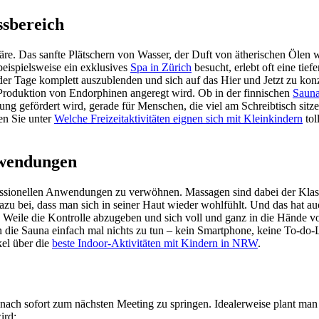
ssbereich
häre. Das sanfte Plätschern von Wasser, der Duft von ätherischen Öle
beispielsweise ein exklusives
Spa in Zürich
besucht, erlebt oft eine ti
der Tage komplett auszublenden und sich auf das Hier und Jetzt zu kon
Produktion von Endorphinen angeregt wird. Ob in der finnischen
Saun
ung gefördert wird, gerade für Menschen, die viel am Schreibtisch si
en Sie unter
Welche Freizeitaktivitäten eignen sich mit Kleinkindern
tol
nwendungen
fessionellen Anwendungen zu verwöhnen. Massagen sind dabei der Klass
u bei, dass man sich in seiner Haut wieder wohlfühlt. Und das hat au
ne Weile die Kontrolle abzugeben und sich voll und ganz in die Hände v
ie Sauna einfach mal nichts zu tun – kein Smartphone, keine To-do-Lis
kel über die
beste Indoor-Aktivitäten mit Kindern in NRW
.
danach sofort zum nächsten Meeting zu springen. Idealerweise plant m
ird: