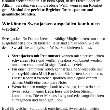
Komfort weiter erhöhen. Ob beim Sport, in der Freizeit oder im
Alltag – Sweatjacken sind die ideale Wahl, wenn es um Komfort
geht.
Sie sind der perfekte Begleiter für entspannte und
gemütliche Stunden
.
Wie können Sweatjacken ausgefallen kombiniert
werden?
Sweatjacken für Damen bieten unzählige Möglichkeiten, um einen
ausgefallenen Look zu kreieren. Hier sind einige Ideen, wie du
deine Sweatjacke auf stylische Weise kombinieren kannst:
Sweatjacken mit Printmuster
können mit einer schlichten
schwarzen Hose und weißen Sneakers kombiniert werden,
um einen coolen und lässigen Look zu erzielen.
Für einen femininen Touch kannst du eine Sweatjacke mit
einer
geblümten Midi-Rock
und Stiefeletten kombinieren.
Dieser Kontrast zwischen sportlich und elegant verleiht
deinem Outfit eine besondere Note.
Wenn du einen mutigen Look bevorzugst, kannst du eine
Sweatjacke mit einer
Lederhose
und hohen Stiefeln
kombinieren. Dieser Mix aus lässig und edel sorgt für einen
aufregenden und trendigen Look.
Egal für welchen Stil du dich entscheidest, Sweatjacken bieten