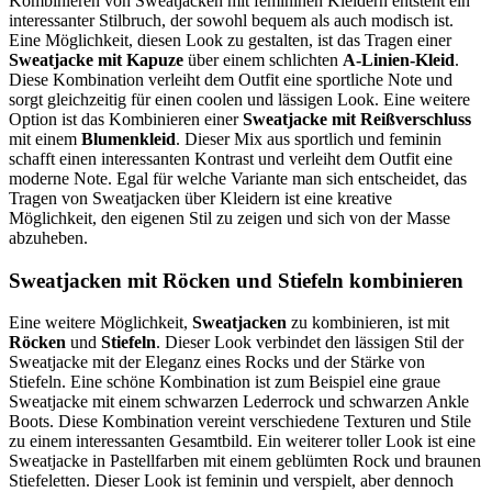
Kombinieren von Sweatjacken mit femininen Kleidern entsteht ein
interessanter Stilbruch, der sowohl bequem als auch modisch ist.
Eine Möglichkeit, diesen Look zu gestalten, ist das Tragen einer
Sweatjacke mit Kapuze
über einem schlichten
A-Linien-Kleid
.
Diese Kombination verleiht dem Outfit eine sportliche Note und
sorgt gleichzeitig für einen coolen und lässigen Look. Eine weitere
Option ist das Kombinieren einer
Sweatjacke mit Reißverschluss
mit einem
Blumenkleid
. Dieser Mix aus sportlich und feminin
schafft einen interessanten Kontrast und verleiht dem Outfit eine
moderne Note. Egal für welche Variante man sich entscheidet, das
Tragen von Sweatjacken über Kleidern ist eine kreative
Möglichkeit, den eigenen Stil zu zeigen und sich von der Masse
abzuheben.
Sweatjacken mit Röcken und Stiefeln kombinieren
Eine weitere Möglichkeit,
Sweatjacken
zu kombinieren, ist mit
Röcken
und
Stiefeln
. Dieser Look verbindet den lässigen Stil der
Sweatjacke mit der Eleganz eines Rocks und der Stärke von
Stiefeln. Eine schöne Kombination ist zum Beispiel eine graue
Sweatjacke mit einem schwarzen Lederrock und schwarzen Ankle
Boots. Diese Kombination vereint verschiedene Texturen und Stile
zu einem interessanten Gesamtbild. Ein weiterer toller Look ist eine
Sweatjacke in Pastellfarben mit einem geblümten Rock und braunen
Stiefeletten. Dieser Look ist feminin und verspielt, aber dennoch