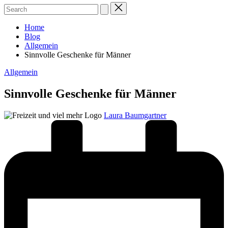
Home
Blog
Allgemein
Sinnvolle Geschenke für Männer
Posted
Allgemein
in
Sinnvolle Geschenke für Männer
Posted
Laura Baumgartner
by