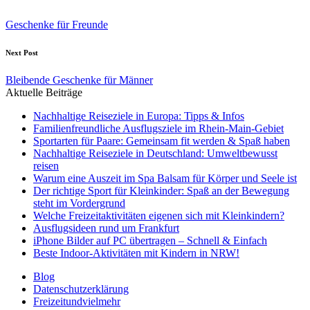
Post
navigation
Geschenke für Freunde
Next Post
Bleibende Geschenke für Männer
Aktuelle Beiträge
Nachhaltige Reiseziele in Europa: Tipps & Infos
Familienfreundliche Ausflugsziele im Rhein-Main-Gebiet
Sportarten für Paare: Gemeinsam fit werden & Spaß haben
Nachhaltige Reiseziele in Deutschland: Umweltbewusst
reisen
Warum eine Auszeit im Spa Balsam für Körper und Seele ist
Der richtige Sport für Kleinkinder: Spaß an der Bewegung
steht im Vordergrund
Welche Freizeitaktivitäten eigenen sich mit Kleinkindern?
Ausflugsideen rund um Frankfurt
iPhone Bilder auf PC übertragen – Schnell & Einfach
Beste Indoor-Aktivitäten mit Kindern in NRW!
Blog
Datenschutzerklärung
Freizeitundvielmehr