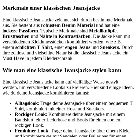
Merkmale einer klassischen Jeansjacke
Eine klassische Jeansjacke zeichnet sich durch bestimmte Merkmale
aus. Sie besteht aus
robustem Denim-Material
und hat eine
lockere Passform
. Typische Merkmale sind
Metallknöpfe
,
Brusttaschen
und
Nähte in Kontrastfarben
. Die Jacke kann mit
verschiedenen Kleidungsstücken kombiniert werden, wie z.B.
einem
schlichten T-Shirt
, einer
engen Jeans
und
Sneakers
. Durch
ihre zeitlose und vielseitige Natur ist die klassische Jeansjacke ein
Must-Have in jedem Kleiderschrank.
Wie man eine klassische Jeansjacke stylen kann
Eine klassische Jeansjacke kann auf vielfältige Weise gestylt
werden, um verschiedene Looks zu kreieren. Hier sind einige Ideen,
wie du deine Jeansjacke kombinieren kannst:
Alltagslook
: Trage deine Jeansjacke über einem bequemen T-
Shirt, kombiniert mit einer Hose und Sneakers.
Rockiger Look
: Kombiniere deine Jeansjacke mit einem
Bandshirt, einer Lederhose und Boots für einen coolen,
rockigen Look.
Femininer Look
: Trage deine Jeansjacke über einem Kleid
und kombiniere sie mit Sandalen oder Ballerinas für einen